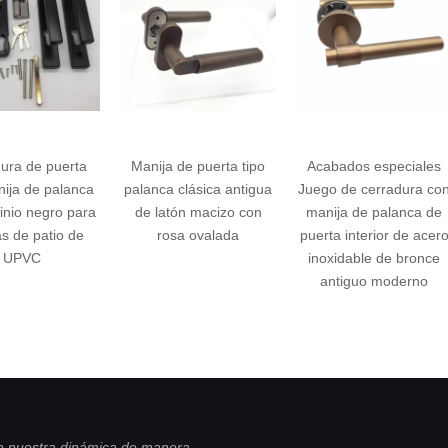
ija de puerta tipo
Acabados especiales
Manija de palanca
nca clásica antigua
Juego de cerradura con
puerta de mármol
 latón macizo con
manija de palanca de
acero inoxidable n
rosa ovalada
puerta interior de acero
con rosa redond
inoxidable de bronce
antiguo moderno
 nuestra dinámica de manera