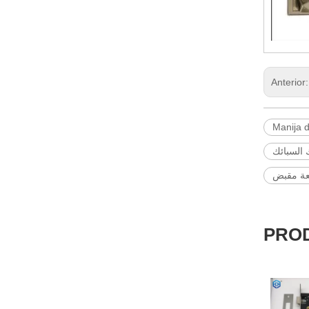
Anterior
Manija d
السبائك
عة مقبض
PRO