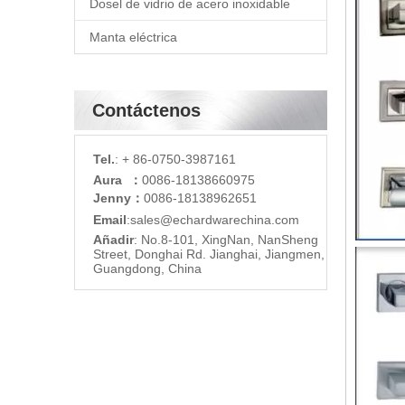
Dosel de vidrio de acero inoxidable
Manta eléctrica
Contáctenos
Tel.
: + 86-0750-3987161
Aura ：
0086-18138660975
Jenny：
0086-18138962651
Email
:
sales@echardware
china.com
Añadir
: No.8-101, XingNan, NanSheng
Street, Donghai Rd. Jianghai, Jiangmen,
Guangdong, China