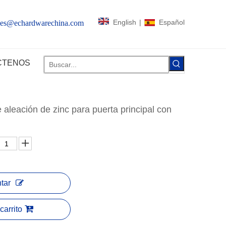
English
|
Español
les@echardwarechina.com
CTENOS
 aleación de zinc para puerta principal con
tar
carrito