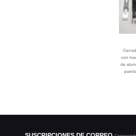
Cerradura de puerta
Man
con manija de palanca
pala
de aluminio negro para
de
puertas de patio de
UPVC
SUSCRIPCIONES DE CORREO
Comprenda