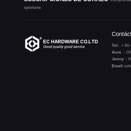
oportuna.
Contác
Tel.
: + 8
Aura
：008
Jenny
：0
Email
:
sal