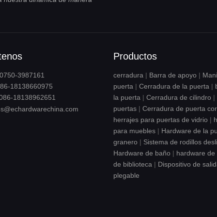
tenos
Productos
6-0750-3987161
cerradura
|
Barra de apoyo
|
Mani
6-18138660975
puerta
|
Cerradura de la puerta
|
086-18138962651
la puerta
|
Cerradura de cilindro
|
puertas
|
Cerradura de puerta co
es@echardwarechina.com
herrajes para puertas de vidrio
|
h
para muebles
|
Hardware de la pu
granero
|
Sistema de rodillos desl
Hardware de baño
|
hardware de 
de biblioteca
|
Dispositivo de sali
plegable