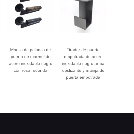
 de
Tirador de puerta
Manija de puerta
Nuevo 
 de
empotrada de acero
corrediza elevable
de p
egro
inoxidable negro arma
interna, conjunto sólido
maci
a
deslizante y manija de
de latón dorado de
puerta empotrada
nuevo diseño, para
despl
sistema deslizante de
plac
elevación