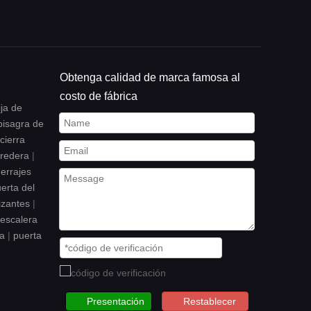
Obtenga calidad de marca famosa al
costo de fábrica
ja de
bisagra de
cierra
rredera
|
errajes
erta del
izantes
|
escalera
da
|
puerta
Presentación
Restablecer