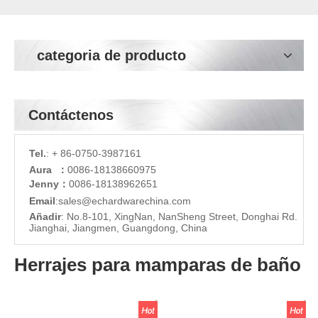
categoria de producto
Contáctenos
Tel.
: + 86-0750-3987161
Aura ：
0086-18138660975
Jenny：
0086-18138962651
Email
:
sales@echardware
china.com
Añadir
: No.8-101, XingNan, NanSheng Street, Donghai Rd.
Jianghai, Jiangmen, Guangdong, China
Herrajes para mamparas de baño