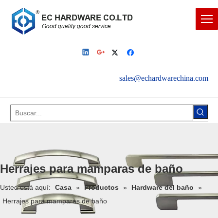
sales@echardwarechina.com
English
|
Español
Herrajes para mamparas de baño
Usted está aquí:
Casa
»
Productos
»
Hardware del baño
»
Herrajes para mamparas de baño