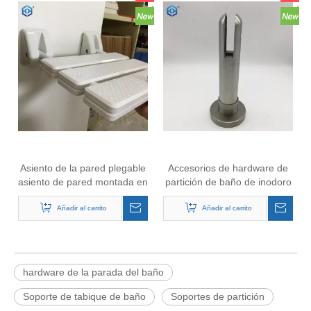
Asiento de la pared plegable
Accesorios de hardware de
asiento de pared montada en
partición de baño de inodoro
la pared silla de ducha de
de acero inoxidable Pie de
relajación suministros de
Añadir al carrito
refuerzo Soporte ajustable
Añadir al carrito
baño de banco de spa
Soporte de partición de baño
Pie de refuerzo de inodoro
hardware de la parada del baño
Soporte de tabique de baño
Soportes de partición