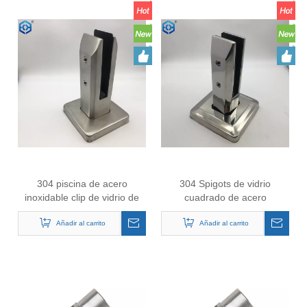
304 piscina de acero
304 Spigots de vidrio
inoxidable clip de vidrio de
cuadrado de acero
vidrio pulido para una cerca
inoxidable Clazo de espiga
Añadir al carrito
de vidrio
de la piscina
Añadir al carrito