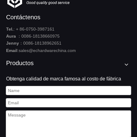
Contáctenos
Tel.
: + 86-0750-3987161
Aura
：0086-18138660975
Cuarto de ducha sin marco
Acero inoxidable 304316
Jenny
：0086-18138962651
Tubo en forma de T para
Tubo de pasamanos Tapa de
tubo en ángulo de descarga
domo Tapa de extremo de
Email
:
sales@echardwarechina.com
Añadir al carrito
tubo de metal
Añadir al carrito
Productos
Obtenga calidad de marca famosa al costo de fábrica