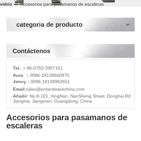
vidrio
»
Accesorios para pasamanos de escaleras
categoria de producto
Contáctenos
Tel.
: + 86-0750-3987161
Aura ：
0086-18138660975
Jenny：
0086-18138962651
Email
:
sales@echardware
china.com
Añadir
: No.8-101, XingNan, NanSheng Street, Donghai Rd.
Jianghai, Jiangmen, Guangdong, China
Accesorios para pasamanos de
escaleras