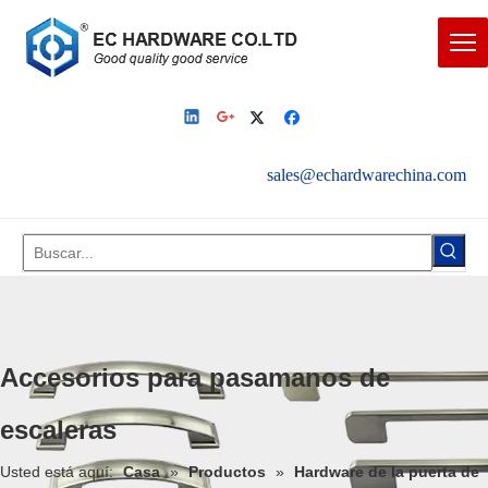
sales@echardwarechina.com
English
|
Español
Accesorios para pasamanos de
escaleras
Usted está aquí:
Casa
»
Productos
»
Hardware de la puerta de