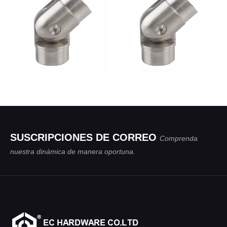
Ángulo empotrado de acero
Diseño en línea Acero
inoxidable Retorno de pared
inoxidable Ángulo empotrado
redonda de 90 grados
Redondo ajustable
Añadir al carrito
Añadir al carrito
SUSCRIPCIONES DE CORREO
Comprenda
nuestra dinámica de manera oportuna.