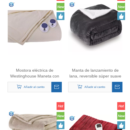
Mostora eléctrica de
Manta de lanzamiento de
Westinghouse Maneta con
lana, reversible súper suave
calefacción con bolsillo de
lujosa plush aunción tamaño
bolsillo de bolsillo ultra suave
Añadir al carrito
gris oscuro gris
Añadir al carrito
y acogedor Flanela