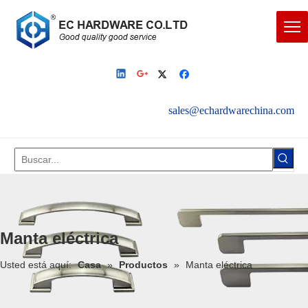
sales@echardwarechina.com
English
|
Español
Manta eléctrica
Usted está aquí:
Casa
»
Productos
»
Manta eléctrica