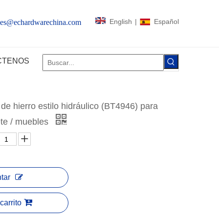
English
|
Español
les@echardwarechina.com
CTENOS
de hierro estilo hidráulico (BT4946) para
ete / muebles
tar
carrito