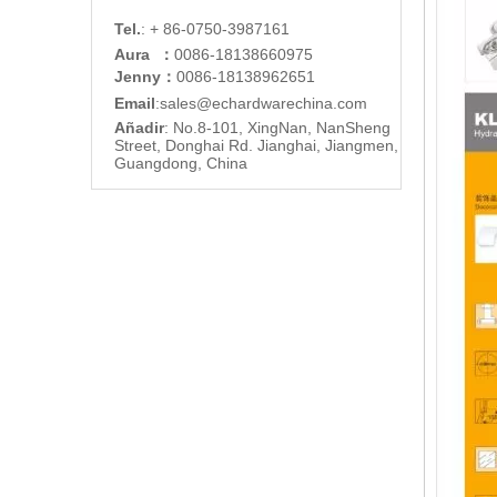
Tel.
: + 86-0750-3987161
Aura ：
0086-18138660975
Jenny：
0086-18138962651
Email
:
sales@echardware
china.com
Añadir
: No.8-101, XingNan, NanSheng
Street, Donghai Rd. Jianghai, Jiangmen,
Guangdong, China