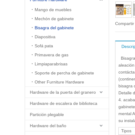
Mango de muebles
Mechón de gabinete
Compartir
Bisagra del gabinete
Diapositiva
Sofá pata
Descri
Primavera de gas
Bisagra 
Limpiaparabrisas
aleación
contácta
Soporte de percha de gabinete
(contine
Other Furniture Hardware
bisagra 
Hardware de la puerta del granero
Detalle 
4. acaba
Hardware de escalera de biblioteca
gabinete
mental A
Partición plegable
su insta
Hardware del baño
Tipos