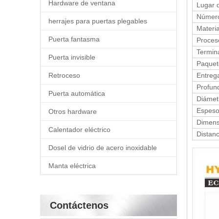
Hardware de ventana
Lugar d
Número
herrajes para puertas plegables
Materia
Puerta fantasma
Proces
Termin
Puerta invisible
Paquete
Retroceso
Entreg
Profundi
Puerta automática
Diámetro
Espesor
Otros hardware
Dimensi
Calentador eléctrico
Distanci
Dosel de vidrio de acero inoxidable
Manta eléctrica
Contáctenos