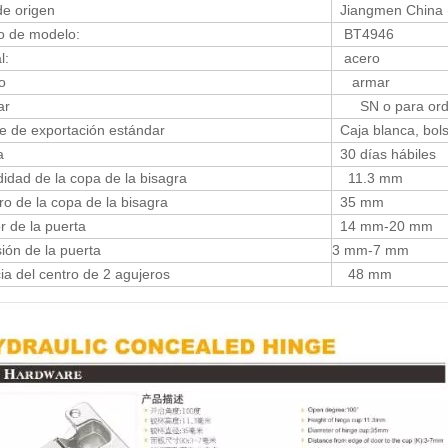
e origen
Jiangmen China (
 de modelo:
BT4946
l:
acero
o
armar
ar
SN o para ord
 de exportación estándar
Caja blanca, bol
a
30 días hábiles
dad de la copa de la bisagra
11.3 mm
 de la copa de la bisagra
35 mm
 de la puerta
14 mm-20 mm
ón de la puerta
3 mm-7 mm
a del centro de 2 agujeros
48 mm