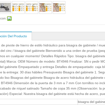
 con:
pción Del Producto
de pivote de hierro de estilo hidráulico para bisagra de gabinete / mue
 del cinc / bisagra del gabinete Bienvenido a una orden de prueba (pe
nos en cualquier momento! Detalles Rápidos Tipo: bisagra del gabinet
ntal) Marca: OEM Número de modelo: BT4946 Finalizar: SN o pedir MO
del gabinete Empaquetado y entrega Detalles de empaquetado: caja bl
de la entrega: 30 días hábiles Presupuesto Bisagra del gabinete 1. Segu
do liso Bisagras del gabinete Bisagra de acero hidráulica del gabinete d
 BT4946 Dimensión de la puerta de 3 mm a 7 mm Con tornillos no inclu
cabado de níquel satinado Tamaño de copa 35 mm (Observación: la pu
lación) Especial: Nuestra bisagra del gabinete está hecha de acero, pue
bisagra del gabin