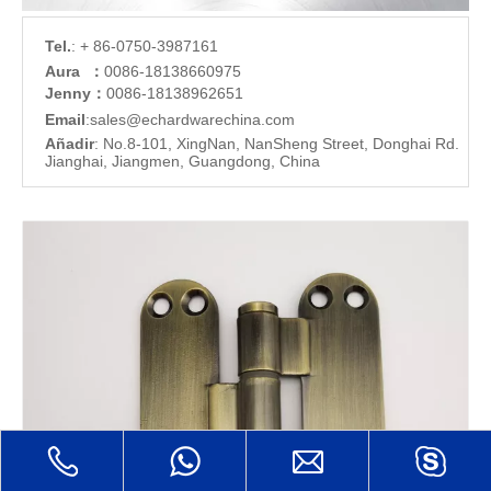
Tel.
: + 86-0750-3987161
Aura ：
0086-18138660975
Jenny：
0086-18138962651
Email
:
sales@echardware
china.com
Añadir
: No.8-101, XingNan, NanSheng Street, Donghai Rd.
Jianghai, Jiangmen, Guangdong, China