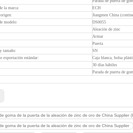
Parada de puerta de go
e la marca:
ECH
origen:
Jiangmen China (contine
e modelo:
DS0055
Aleación de zinc
Armar
:
Puerta
y tamaño:
SN
e exportación estándar:
Caja blanca, bolsa plás
30 días hábiles
Parada de puerta de go
:
e goma de la puerta de la aleación de zinc de oro de China Supplier
e goma de la puerta de la aleación de zinc de oro de China Supplier