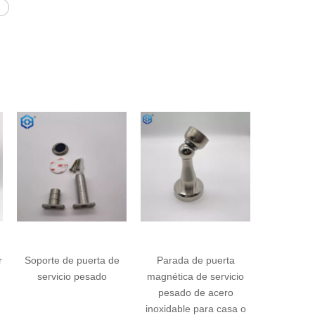
oporte de puerta de
Parada de puerta
Altura silencios
servicio pesado
magnética de servicio
altura ajustable t
pesado de acero
puertas fuert
inoxidable para casa o
resistentes a 