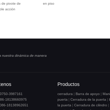
ote de
en piso
ión
 nuestra dinámica de manera
tenos
Productos
6-0750-3987161
cerradura
|
Barra de apoyo
|
Mani
6-18138660975
puerta
|
Cerradura de la puerta
|
086-18138962651
la puerta
|
Cerradura de cilindro
|