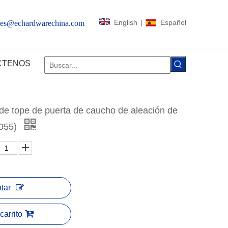
English
|
Español
les@echardwarechina.com
CTENOS
de tope de puerta de caucho de aleación de
0055)
tar
carrito