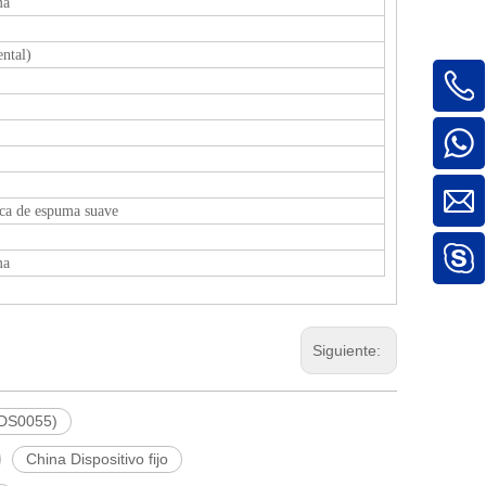
ma
ntal)
tica de espuma suave
ma
Siguiente:
 (DS0055)
China Dispositivo fijo