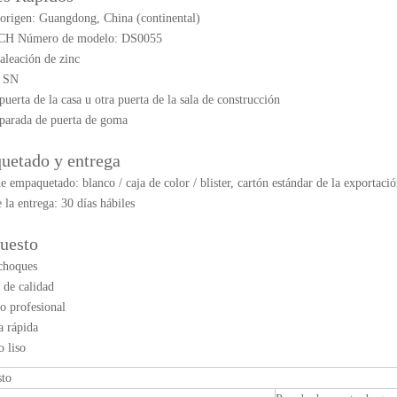
origen: Guangdong, China (continental)
ECH Número de modelo: DS0055
 aleación de zinc
r: SN
puerta de la casa u otra puerta de la sala de construcción
parada de puerta de goma
uetado y entrega
de empaquetado: blanco / caja de color / blister, cartón estándar de la exportaci
e la entrega: 30 días hábiles
puesto
achoques
 de calidad
io profesional
a rápida
o liso
sto