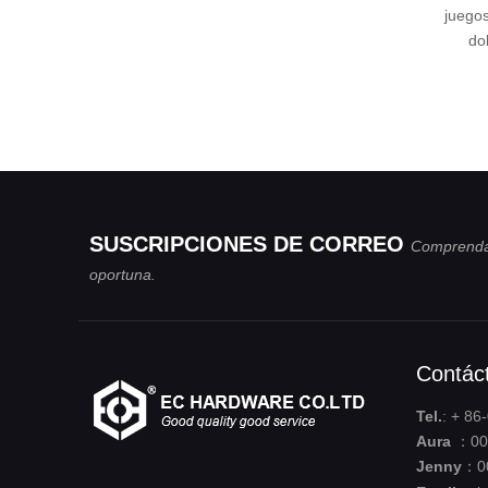
juegos de piv
doble acc
SUSCRIPCIONES DE CORREO
Comprenda
oportuna.
Contác
Tel.
: + 8
Aura
：008
Jenny
：0