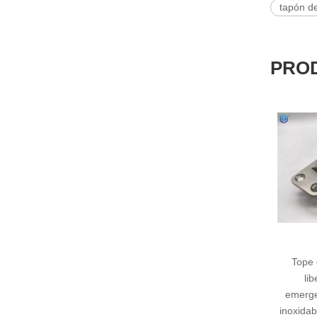
tapón de
PRO
Tope de puer
liberación
emergencia de
inoxidable para