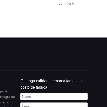
dormitorio
corrosión de suc
con tornillos de m
para la puerta 
dormitorio
Obtenga calidad de marca famosa al
costo de fábrica
ja de
bisagra de
cierra