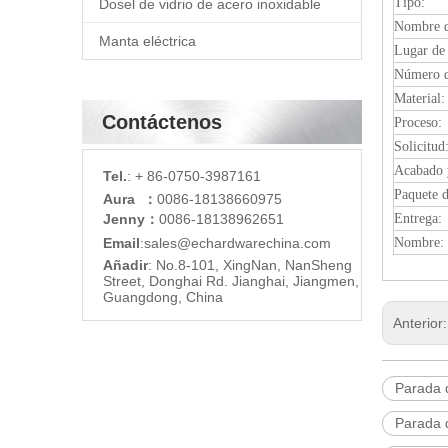
Tipo:
Dosel de vidrio de acero inoxidable
Nombre d
Manta eléctrica
Lugar de 
Número d
Material:
Contáctenos
Proceso:
Solicitud
Acabado 
Tel.
: + 86-0750-3987161
Paquete d
Aura ：
0086-18138660975
Jenny：
0086-18138962651
Entrega:
Email
:
sales@echardware
china.com
Nombre:
Añadir
: No.8-101, XingNan, NanSheng
Street, Donghai Rd. Jianghai, Jiangmen,
Guangdong, China
Anterior
Parada d
Parada d