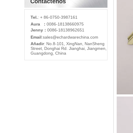
Contáctenos
Tel.
: + 86-0750-3987161
Aura ：
0086-18138660975
Jenny：
0086-18138962651
Email
:
sales@echardware
china.com
Añadir
: No.8-101, XingNan, NanSheng
Street, Donghai Rd. Jianghai, Jiangmen,
Guangdong, China