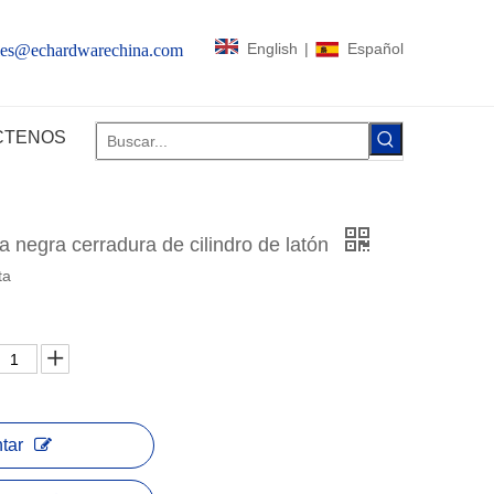
English
|
Español
les@echardwarechina.com
CTENOS
ta negra cerradura de cilindro de latón
ta
tar