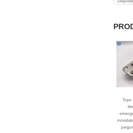
Dispositi
PRO
Tope de puerta de
Tope de
liberación de
inoxida
emergencia de acero
con
inoxidable para uso con
platea
juegos de pivote de