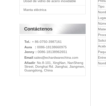
Pres
Dosel de vidrio de acero inoxidable
Tipo:
Manta eléctrica
Nomb
Lugar
Núme
Contáctenos
Mater
Proc
Solic
Tel.
: + 86-0750-3987161
Acab
Aura ：
0086-18138660975
Jenny：
0086-18138962651
Paque
Email
:
sales@echardware
china.com
Entre
Añadir
: No.8-101, XingNan, NanSheng
Nomb
Street, Donghai Rd. Jianghai, Jiangmen,
Guangdong, China