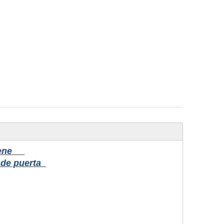
etiene
e de puerta
o!