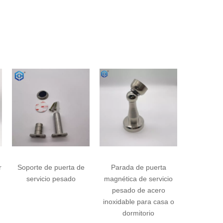
e
Parada de puerta
Altura silenciosa de
Succión in
magnética de servicio
altura ajustable tope de
minimali
pesado de acero
puertas fuertes
magnétic
inoxidable para casa o
resistentes a la
puerta
dormitorio
corrosión de succión
puertas