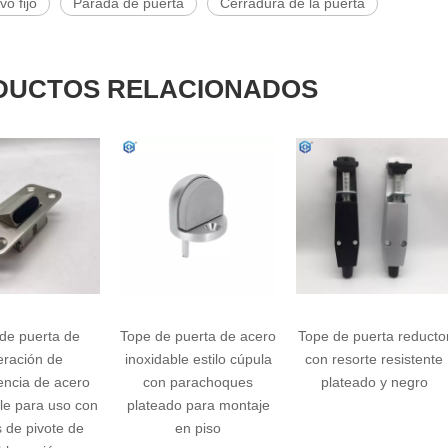
vo fijo
Parada de puerta
Cerradura de la puerta
DUCTOS RELACIONADOS
 puerta de acero
Tope de puerta reductor
Soporte de puerta d
ble estilo cúpula
con resorte resistente
servicio pesado
 parachoques
plateado y negro
do para montaje
en piso