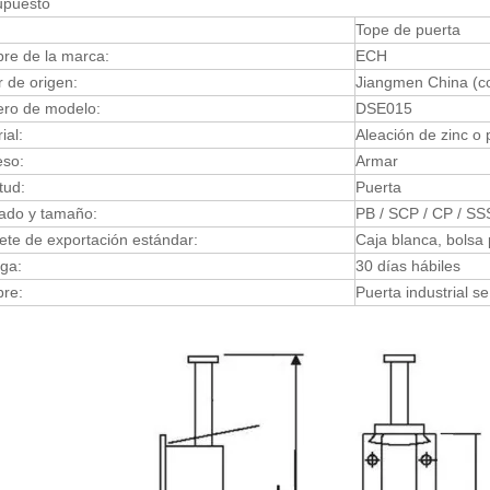
upuesto
Tope de puerta
re de la marca:
ECH
 de origen:
Jiangmen China (co
ro de modelo:
DSE015
ial:
Aleación de zinc o
eso:
Armar
itud:
Puerta
ado y tamaño:
PB / SCP / CP / SS
te de exportación estándar:
Caja blanca, bolsa
ga:
30 días hábiles
re:
Puerta industrial s