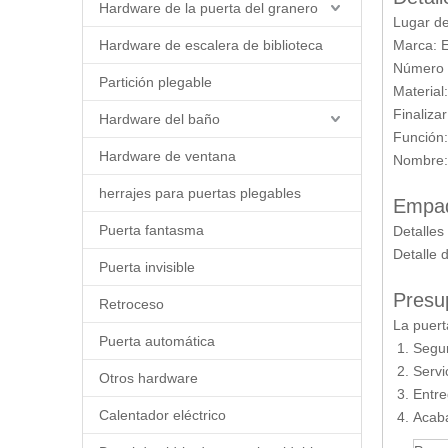
Hardware de la puerta del granero
Lugar d
Hardware de escalera de biblioteca
Marca:
Número
Partición plegable
Material
Finaliza
Hardware del baño
Función:
Hardware de ventana
Nombre:
herrajes para puertas plegables
Empaq
Puerta fantasma
Detalles
Detalle
Puerta invisible
Pres
Retroceso
La puert
Puerta automática
Segu
Servi
Otros hardware
Entr
Calentador eléctrico
Acaba