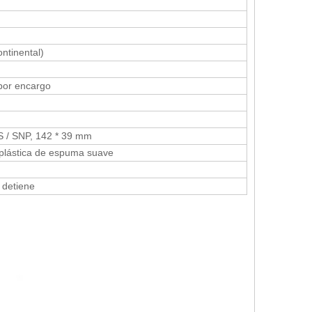
ntinental)
 por encargo
S / SNP, 142 * 39 mm
 plástica de espuma suave
e detiene