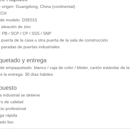
e origen: Guangdong, China (continental)
 ECH
 de modelo: DSE015
: aleación de zinc
r: PB / SCP / CP / SSS / SNP
 puerta de la casa u otra puerta de la sala de construcción
 paradas de puertas industriales
uetado y entrega
 de empaquetado: blanco / caja de color / blister, cartón estándar de 
 de la entrega: 30 días hábiles
upuesto
a industrial se detiene
ro de calidad
cio profesional
ega rápida
do liso