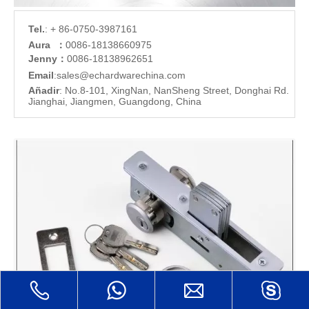
Tel.
: + 86-0750-3987161
Aura ：
0086-18138660975
Jenny：
0086-18138962651
Email
:
sales@echardware
china.com
Añadir
: No.8-101, XingNan, NanSheng Street, Donghai Rd.
Jianghai, Jiangmen, Guangdong, China