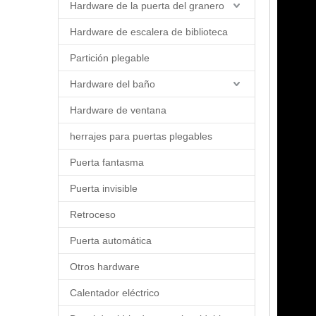
Hardware de la puerta del granero
Hardware de escalera de biblioteca
Partición plegable
Hardware del baño
Hardware de ventana
herrajes para puertas plegables
Puerta fantasma
Puerta invisible
Retroceso
Puerta automática
Otros hardware
Calentador eléctrico