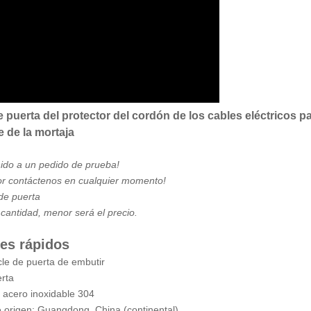
 puerta del protector del cordón de los cables eléctricos pa
 de la mortaja
ido a un pedido de prueba!
or contáctenos en cualquier momento!
de puerta
cantidad, menor será el precio.
les rápidos
cle de puerta de embutir
rta
: acero inoxidable 304
 origen: Guangdong, China (continental)