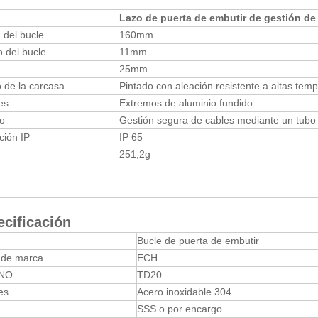
Lazo de puerta de embutir de gestión de
 del bucle
160mm
 del bucle
11mm
25mm
 de la carcasa
Pintado con aleación resistente a altas temp
es
Extremos de aluminio fundido.
o
Gestión segura de cables mediante un tubo
ción IP
IP 65
251,2g
cificación
Bucle de puerta de embutir
de marca
ECH
NO.
TD20
es
Acero inoxidable 304
SSS o por encargo