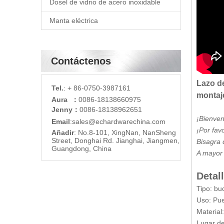
Dosel de vidrio de acero inoxidable
Manta eléctrica
Contáctenos
Lazo de
Tel.
: + 86-0750-3987161
montaje
Aura ：
0086-18138660975
Jenny：
0086-18138962651
¡Bienven
Email
:
sales@echardware
china.com
¡Por fav
Añadir
: No.8-101, XingNan, NanSheng
Street, Donghai Rd. Jianghai, Jiangmen,
Bisagra 
Guangdong, China
A mayor 
Detal
Tipo: bu
Uso: Pue
Material
Lugar de