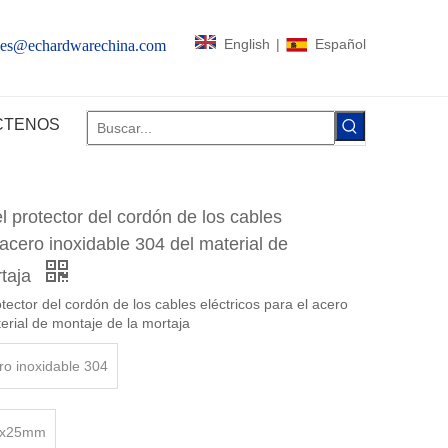
English
|
Español
les@echardwarechina.com
CTENOS
l protector del cordón de los cables
 acero inoxidable 304 del material de
rtaja
tector del cordón de los cables eléctricos para el acero
erial de montaje de la mortaja
ro inoxidable 304
0x25mm