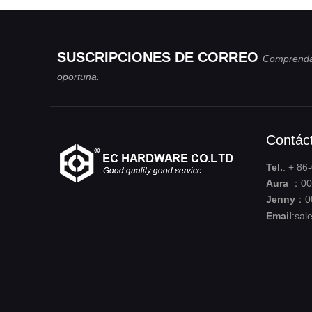
SUSCRIPCIONES DE CORREO
Comprenda
oportuna.
Contác
Tel.
: + 8
Aura
：008
Jenny
：0
Email
:
sal