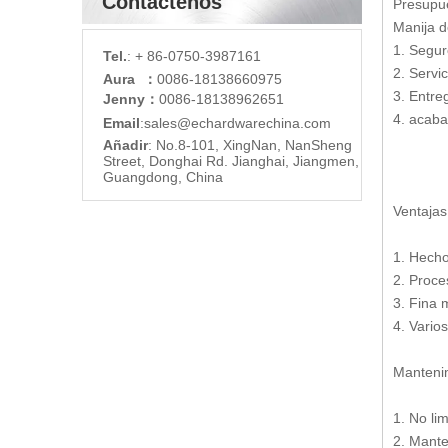
Contáctenos
Presupu
Manija d
1. Segur
Tel.
: + 86-0750-3987161
2. Servic
Aura ：
0086-18138660975
3. Entre
Jenny：
0086-18138962651
4. acaba
Email
:
sales@echardware
china.com
Añadir
: No.8-101, XingNan, NanSheng
Street, Donghai Rd. Jianghai, Jiangmen,
Guangdong, China
Ventajas
1. Hecho
2. Proce
3. Fina 
4. Vario
Mantenim
1. No li
2. Mante