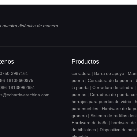
 nuestra dinámica de manera
tenos
Productos
6-0750-3987161
cerradura
|
Barra de apoyo
|
Mani
6-18138660975
puerta
|
Cerradura de la puerta
|
086-18138962651
la puerta
|
Cerradura de cilindro
|
puertas
|
Cerradura de puerta co
es@echardwarechina.com
herrajes para puertas de vidrio
|
h
para muebles
|
Hardware de la pu
granero
|
Sistema de rodillos desl
Hardware de baño
|
hardware de 
de biblioteca
|
Dispositivo de sali
plegable