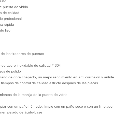
esto
e puerta de vidrio
o de calidad
io profesional
ga rápida
do liso
 de los tiradores de puertas
 de acero inoxidable de calidad # 304
sos de pulido
mano de obra chapado, un mejor rendimiento en anti corrosión y antid
s tiempos de control de calidad estricto después de las placas
ientos de la manija de la puerta de vidrio
mpiar con un paño húmedo, limpie con un paño seco o con un limpiado
ner alejado de ácido-base