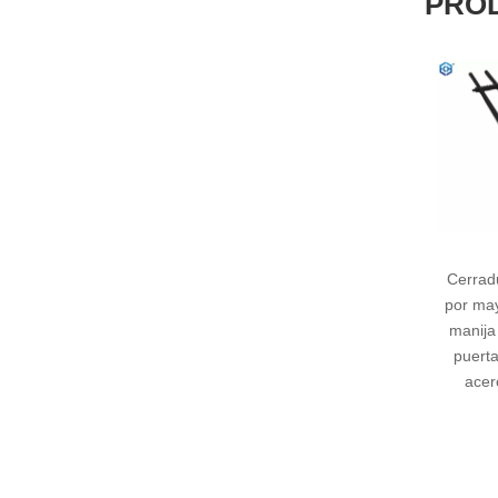
PRO
Cerradura redonda al
por mayor negra de la
manija del tirón de la
puerta de cristal del
acero inoxidable