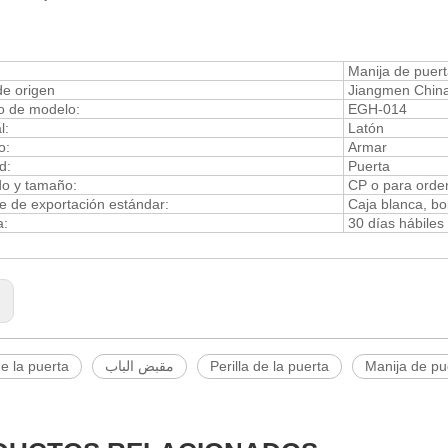
Manija de puerta
e origen
Jiangmen China 
 de modelo:
EGH-014
l:
Latón
o:
Armar
d:
Puerta
 y tamaño:
CP o para orde
 de exportación estándar:
Caja blanca, bo
a:
30 días hábiles
:
e la puerta
مقبض الباب
Perilla de la puerta
Manija de pue