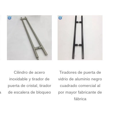
o de acero
Tiradores de puerta de
Tirador cuadrado de
 y tirador de
vidrio de aluminio negro
acero inoxidable 304,
ristal, tirador
cuadrado comercial al
barra en T de una cara
ra de bloqueo
por mayor fabricante de
para puerta corrediza
fábrica
de vidrio