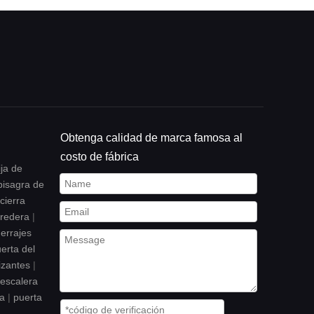
Obtenga calidad de marca famosa al
costo de fábrica
ja de
bisagra de
cierra
rredera
|
errajes
erta del
izantes
|
escalera
da
|
puerta