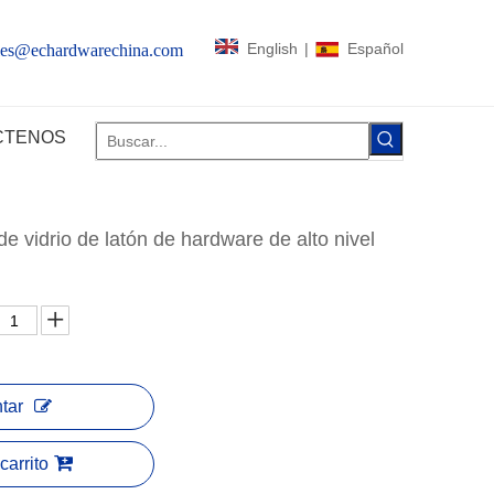
English
|
Español
les@echardwarechina.com
CTENOS
de vidrio de latón de hardware de alto nivel
tar
carrito