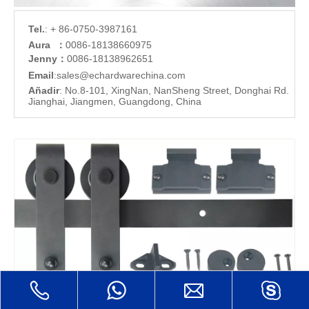
Tel.
: + 86-0750-3987161
Aura ：
0086-18138660975
Jenny：
0086-18138962651
Email
:
sales@echardware
china.com
Añadir
: No.8-101, XingNan, NanSheng Street, Donghai Rd.
Jianghai, Jiangmen, Guangdong, China