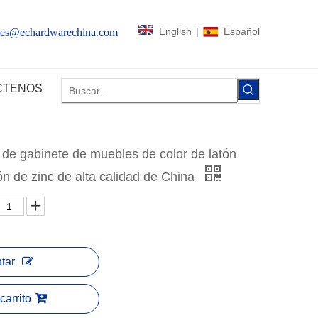
English
|
Español
les@echardwarechina.com
CTENOS
a de gabinete de muebles de color de latón
ón de zinc de alta calidad de China
tar
carrito