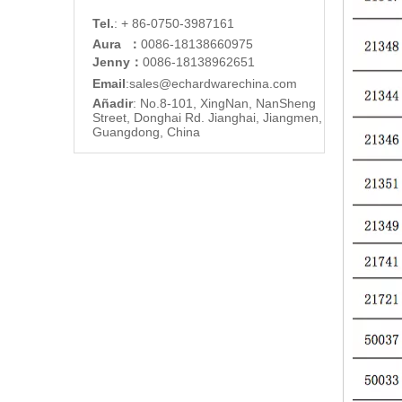
Tel.
: + 86-0750-3987161
Aura ：
0086-18138660975
Jenny：
0086-18138962651
Email
:
sales@echardware
china.com
Añadir
: No.8-101, XingNan, NanSheng
Street, Donghai Rd. Jianghai, Jiangmen,
Guangdong, China