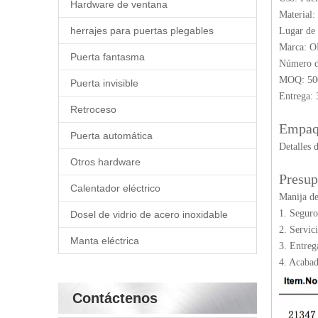
Hardware de ventana
Material:
herrajes para puertas plegables
Lugar de 
Marca: 
Puerta fantasma
Número 
MOQ: 50
Puerta invisible
Entrega: 
Retroceso
Empaq
Puerta automática
Detalles 
Otros hardware
Presu
Calentador eléctrico
Manija d
1. Seguro
Dosel de vidrio de acero inoxidable
2. Servic
Manta eléctrica
3. Entreg
4. Acabad
Contáctenos