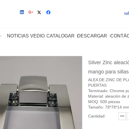
sa
NOTICIAS
VEDIO
CATALOGAR
DESCARGAR
CONTÁ
Silver Zinc aleac
mango para silla
ALEA DE ZINC DE P
PUERTAS
Terminado: Chrome pu
Material: aleación de 
MOQ: 500 piezas
Tamaño: 78*78*14 m
Cantidad: