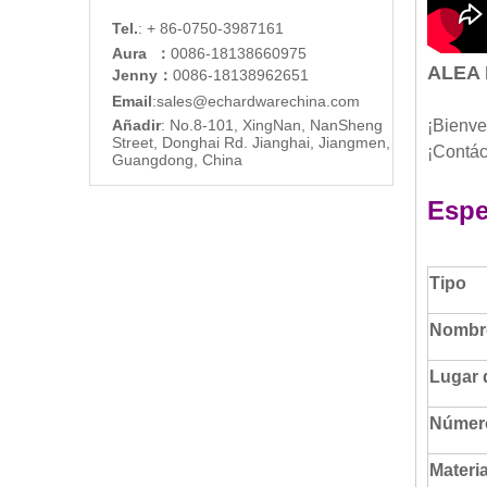
Tel.
: + 86-0750-3987161
Aura ：
0086-18138660975
ALEA 
Jenny：
0086-18138962651
Email
:
sales@echardware
china.com
Añadir
: No.8-101, XingNan, NanSheng
¡Bienve
Street, Donghai Rd. Jianghai, Jiangmen,
¡Contác
Guangdong, China
Espe
Tipo
Nombre
Lugar 
Númer
Materia