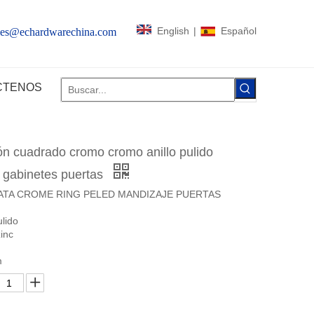
English
|
Español
les@echardwarechina.com
CTENOS
ión cuadrado cromo cromo anillo pulido
s gabinetes puertas
LATA CROME RING PELED MANDIZAJE PUERTAS
lido
zinc
m