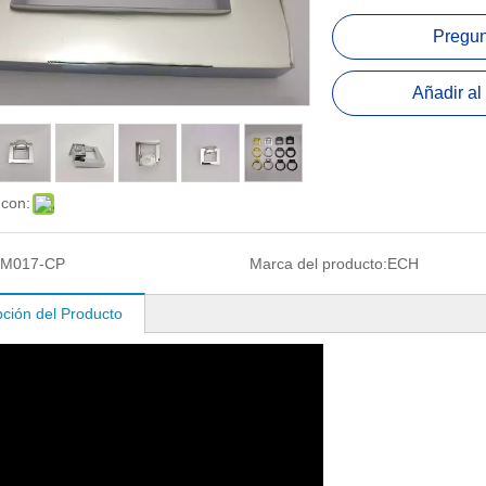
Pregun
Añadir al 
 con:
M017-CP
Marca del producto:
ECH
pción del Producto