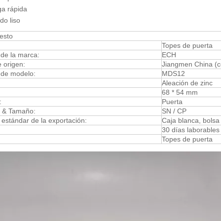
ga rápida
do liso
esto
Topes de puerta
de la marca:
ECH
 origen:
Jiangmen China (co
de modelo:
MDS12
:
Aleación de zinc
68 * 54 mm
:
Puerta
r & Tamaño:
SN / CP
estándar de la exportación:
Caja blanca, bolsa
30 días laborables
:
Topes de puerta