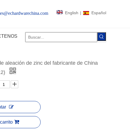
English
|
Español
les@echardwarechina.com
CTENOS
e aleación de zinc del fabricante de China
12)
tar
carrito