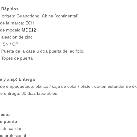
s Rápidos
 origen: Guangdong, China (continental)
de la marca: ECH
de modelo:
MDS12
: aleación de zinc
: SN / CP
 Puerta de la casa u otra puerta del edificio.
 Topes de puerta
e y amp; Entrega
 de empaquetado: blanco / caja de color / blister, cartón estándar de e
de entrega: 30 días laborables.
uesto
e puerta
o de calidad
io profesional.