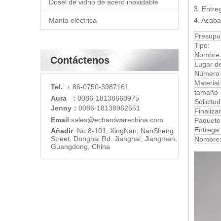
Dosel de vidrio de acero inoxidable
3. Entre
Manta eléctrica
4. Acaba
Presupu
Tipo:
Nombre 
Contáctenos
Lugar de
Número 
Material
Tel.
: + 86-0750-3987161
tamaño
Aura ：
0086-18138660975
Solicitud
Jenny：
0086-18138962651
Finaliza
Email
:
sales@echardware
china.com
Paquete 
Entrega
Añadir
: No.8-101, XingNan, NanSheng
Street, Donghai Rd. Jianghai, Jiangmen,
Nombre
Guangdong, China