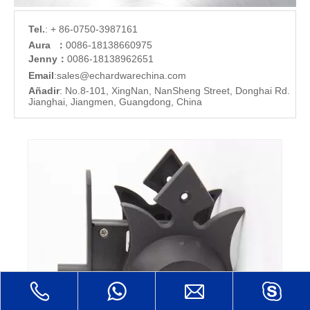
Tel.
: + 86-0750-3987161
Aura ：
0086-18138660975
Jenny：
0086-18138962651
Email
:
sales@echardware
china.com
Añadir
: No.8-101, XingNan, NanSheng Street, Donghai Rd.
Jianghai, Jiangmen, Guangdong, China