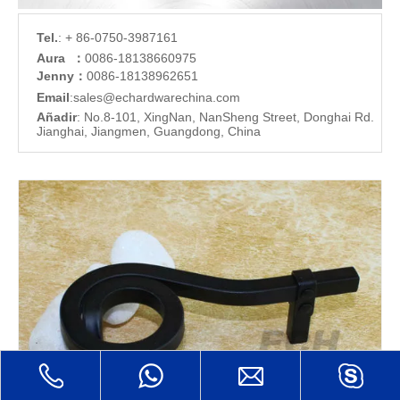
Tel.
: + 86-0750-3987161
Aura ：
0086-18138660975
Jenny：
0086-18138962651
Email
:
sales@echardware
china.com
Añadir
: No.8-101, XingNan, NanSheng Street, Donghai Rd.
Jianghai, Jiangmen, Guangdong, China